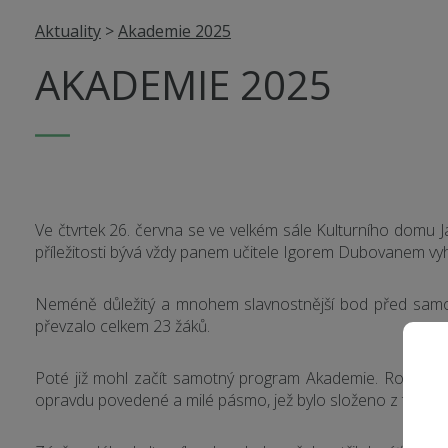
Aktuality
>
Akademie 2025
AKADEMIE 2025
Ve čtvrtek 26. června se ve velkém sále Kulturního domu Jav
příležitosti bývá vždy panem učitele Igorem Dubovanem vyh
Neméně důležitý a mnohem slavnostnější bod před samotn
převzalo celkem 23 žáků.
Poté již mohl začít samotný program Akademie. Role „předsk
opravdu povedené a milé pásmo, jež bylo složeno z tanců,