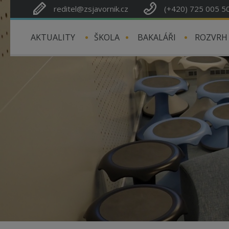
reditel@zsjavornik.cz
(+420) 725 005 5
AKTUALITY
ŠKOLA
BAKALÁŘI
ROZVRH