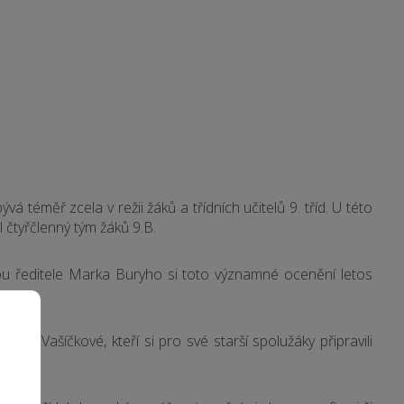
 téměř zcela v režii žáků a třídních učitelů 9. tříd. U této
 čtyřčlenný tým žáků 9.B.
ou ředitele Marka Buryho si toto významné ocenění letos
ely Vašíčkové, kteří si pro své starší spolužáky připravili