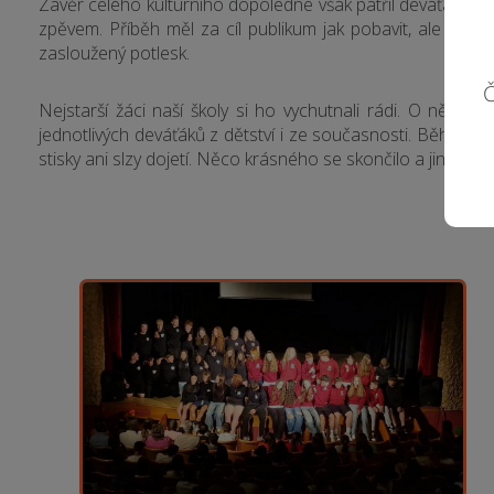
Závěr celého kulturního dopoledne však patřil deváťákům a
zpěvem. Příběh měl za cíl publikum jak pobavit, ale také 
zasloužený potlesk.
Č
Nejstarší žáci naší školy si ho vychutnali rádi. O někol
jednotlivých deváťáků z dětství i ze současnosti. Během ní
stisky ani slzy dojetí. Něco krásného se skončilo a jiné n
Saskia