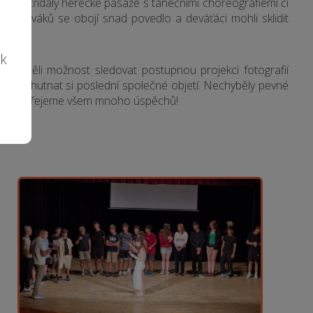
é
t se střídaly herecké pasáže s tanečními choreografiemi či
akcí diváků se obojí snad povedlo a deváťáci mohli sklidit
ík
ichni měli možnost sledovat postupnou projekci fotografií
be a vychutnat si poslední společné objetí. Nechyběly pevné
školách. Přejeme všem mnoho úspěchů!
á