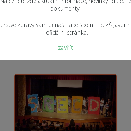
Naleznete zde aktuální informace, novinky i důležit
 jejich autorskému příběhu ze školního prostředí. Také tentokrá
(především mladší žáky) na konci i poučit. Podle průběžných re
dokumenty.
erstvé zprávy vám přináší také školní FB: ZŠ Javorn
ik okamžiků později se totiž roztáhla opona a v pozadí jsme vš
- oficiální stránka.
 se žáci z tříd 9.A a 9.B přicházeli na pódium posadit vedle se
ové již na naše absolventy čeká od září na zvolených středních 
zavřít
 Jahodov