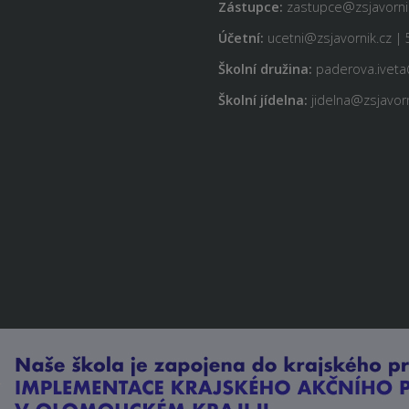
Zástupce:
zastupce@zsjavornik
Účetní:
ucetni@zsjavornik.cz | 
Školní družina:
paderova.iveta
Školní jídelna:
jidelna@zsjavorn