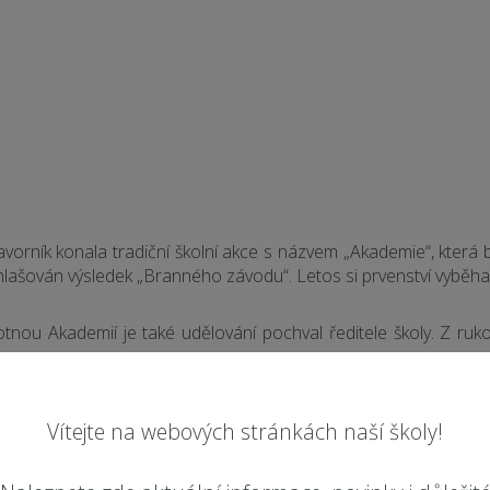
orník konala tradiční školní akce s názvem „Akademie“, která bývá
lašován výsledek „Branného závodu“. Letos si prvenství vyběhal
ou Akademií je také udělování pochval ředitele školy. Z ruk
okanů“ se letos ujali čtvrťáci pod vedením paní učitelky Micha
Vítejte na webových stránkách naší školy!
 mluveného slova i básničky.